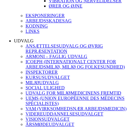
VIBRATION OG NERVELIDELSER
ØRER OG ØJNE
EKSPONERINGER
ARBEJDSSKADESAG
KODNING
LINKS
UDVALG
ANSÆTTELSESUDVALG OG ØVRIG
REPRÆSENTATION
ARMONI – FAGLIG UDVALG
ICOEPH (INTERNATIONALT CENTER FOR
ARBEJDSMILJØ, MILJØ OG FOLKESUNDHED)
INSPEKTORER
KURSUSUDVALGET
MILJØUDVALG
SOCIAL ULIGHED
UDVALG FOR MILJØMEDICINENS FREMTID
UEMS (UNION EUROPÉENNE DES MÉDECINS
SPÉCIALISTES)
VAM (VIRKSOMHEDSNÆR ARBEJDSMEDICIN)
VIDEREUDDANNELSESUDVALGET
VISIONSUDVALGET
ÅRSMØDEUDVALGET