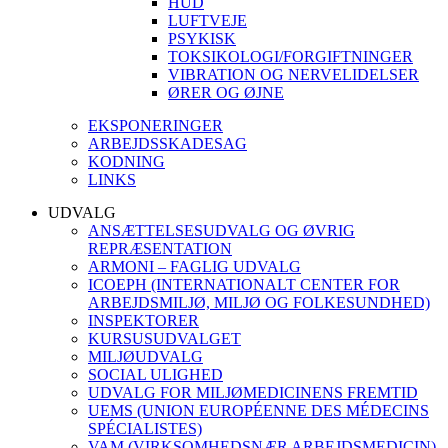
HUD
LUFTVEJE
PSYKISK
TOKSIKOLOGI/FORGIFTNINGER
VIBRATION OG NERVELIDELSER
ØRER OG ØJNE
EKSPONERINGER
ARBEJDSSKADESAG
KODNING
LINKS
UDVALG
ANSÆTTELSESUDVALG OG ØVRIG
REPRÆSENTATION
ARMONI – FAGLIG UDVALG
ICOEPH (INTERNATIONALT CENTER FOR
ARBEJDSMILJØ, MILJØ OG FOLKESUNDHED)
INSPEKTORER
KURSUSUDVALGET
MILJØUDVALG
SOCIAL ULIGHED
UDVALG FOR MILJØMEDICINENS FREMTID
UEMS (UNION EUROPÉENNE DES MÉDECINS
SPÉCIALISTES)
VAM (VIRKSOMHEDSNÆR ARBEJDSMEDICIN)