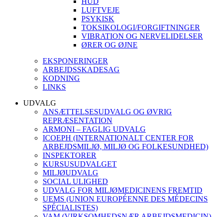
HUD
LUFTVEJE
PSYKISK
TOKSIKOLOGI/FORGIFTNINGER
VIBRATION OG NERVELIDELSER
ØRER OG ØJNE
EKSPONERINGER
ARBEJDSSKADESAG
KODNING
LINKS
UDVALG
ANSÆTTELSESUDVALG OG ØVRIG
REPRÆSENTATION
ARMONI – FAGLIG UDVALG
ICOEPH (INTERNATIONALT CENTER FOR
ARBEJDSMILJØ, MILJØ OG FOLKESUNDHED)
INSPEKTORER
KURSUSUDVALGET
MILJØUDVALG
SOCIAL ULIGHED
UDVALG FOR MILJØMEDICINENS FREMTID
UEMS (UNION EUROPÉENNE DES MÉDECINS
SPÉCIALISTES)
VAM (VIRKSOMHEDSNÆR ARBEJDSMEDICIN)