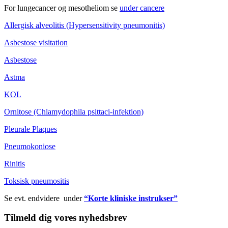
For lungecancer og mesotheliom se
under cancere
Allergisk alveolitis (Hypersensitivity pneumonitis)
Asbestose visitation
Asbestose
Astma
KOL
Ornitose (Chlamydophila psittaci-infektion)
Pleurale Plaques
Pneumokoniose
Rinitis
Toksisk pneumositis
Se evt. endvidere under
“Korte kliniske instrukser”
Tilmeld dig vores nyhedsbrev