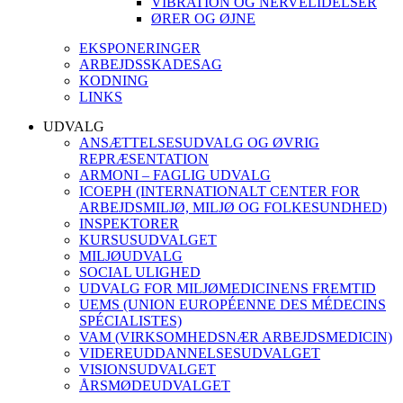
VIBRATION OG NERVELIDELSER
ØRER OG ØJNE
EKSPONERINGER
ARBEJDSSKADESAG
KODNING
LINKS
UDVALG
ANSÆTTELSESUDVALG OG ØVRIG
REPRÆSENTATION
ARMONI – FAGLIG UDVALG
ICOEPH (INTERNATIONALT CENTER FOR
ARBEJDSMILJØ, MILJØ OG FOLKESUNDHED)
INSPEKTORER
KURSUSUDVALGET
MILJØUDVALG
SOCIAL ULIGHED
UDVALG FOR MILJØMEDICINENS FREMTID
UEMS (UNION EUROPÉENNE DES MÉDECINS
SPÉCIALISTES)
VAM (VIRKSOMHEDSNÆR ARBEJDSMEDICIN)
VIDEREUDDANNELSESUDVALGET
VISIONSUDVALGET
ÅRSMØDEUDVALGET