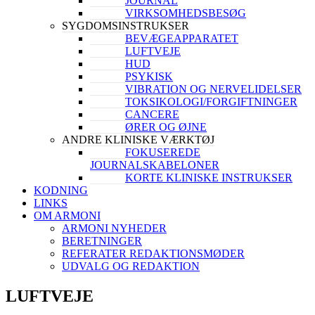
JOURNAL
VIRKSOMHEDSBESØG
SYGDOMSINSTRUKSER
BEVÆGEAPPARATET
LUFTVEJE
HUD
PSYKISK
VIBRATION OG NERVELIDELSER
TOKSIKOLOGI/FORGIFTNINGER
CANCERE
ØRER OG ØJNE
ANDRE KLINISKE VÆRKTØJ
FOKUSEREDE
JOURNALSKABELONER
KORTE KLINISKE INSTRUKSER
KODNING
LINKS
OM ARMONI
ARMONI NYHEDER
BERETNINGER
REFERATER REDAKTIONSMØDER
UDVALG OG REDAKTION
LUFTVEJE