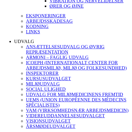
VIBRATION OG NERVELIDELSER
ØRER OG ØJNE
EKSPONERINGER
ARBEJDSSKADESAG
KODNING
LINKS
UDVALG
ANSÆTTELSESUDVALG OG ØVRIG
REPRÆSENTATION
ARMONI – FAGLIG UDVALG
ICOEPH (INTERNATIONALT CENTER FOR
ARBEJDSMILJØ, MILJØ OG FOLKESUNDHED)
INSPEKTORER
KURSUSUDVALGET
MILJØUDVALG
SOCIAL ULIGHED
UDVALG FOR MILJØMEDICINENS FREMTID
UEMS (UNION EUROPÉENNE DES MÉDECINS
SPÉCIALISTES)
VAM (VIRKSOMHEDSNÆR ARBEJDSMEDICIN)
VIDEREUDDANNELSESUDVALGET
VISIONSUDVALGET
ÅRSMØDEUDVALGET