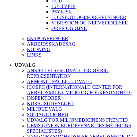
HUD
LUFTVEJE
PSYKISK
TOKSIKOLOGI/FORGIFTNINGER
VIBRATION OG NERVELIDELSER
ØRER OG ØJNE
EKSPONERINGER
ARBEJDSSKADESAG
KODNING
LINKS
UDVALG
ANSÆTTELSESUDVALG OG ØVRIG
REPRÆSENTATION
ARMONI – FAGLIG UDVALG
ICOEPH (INTERNATIONALT CENTER FOR
ARBEJDSMILJØ, MILJØ OG FOLKESUNDHED)
INSPEKTORER
KURSUSUDVALGET
MILJØUDVALG
SOCIAL ULIGHED
UDVALG FOR MILJØMEDICINENS FREMTID
UEMS (UNION EUROPÉENNE DES MÉDECINS
SPÉCIALISTES)
VAM (VIRKSOMHEDSNÆR ARBEJDSMEDICIN)