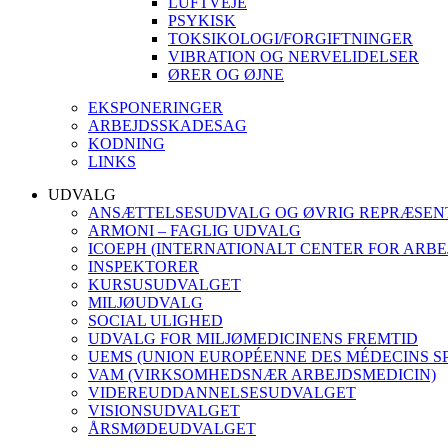
LUFTVEJE
PSYKISK
TOKSIKOLOGI/FORGIFTNINGER
VIBRATION OG NERVELIDELSER
ØRER OG ØJNE
EKSPONERINGER
ARBEJDSSKADESAG
KODNING
LINKS
UDVALG
ANSÆTTELSESUDVALG OG ØVRIG REPRÆSEN
ARMONI – FAGLIG UDVALG
ICOEPH (INTERNATIONALT CENTER FOR ARBE
INSPEKTORER
KURSUSUDVALGET
MILJØUDVALG
SOCIAL ULIGHED
UDVALG FOR MILJØMEDICINENS FREMTID
UEMS (UNION EUROPÉENNE DES MÉDECINS SP
VAM (VIRKSOMHEDSNÆR ARBEJDSMEDICIN)
VIDEREUDDANNELSESUDVALGET
VISIONSUDVALGET
ÅRSMØDEUDVALGET