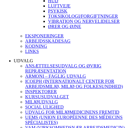
HUD
LUFTVEJE
PSYKISK
TOKSIKOLOGI/FORGIFTNINGER
VIBRATION OG NERVELIDELSER
ØRER OG ØJNE
EKSPONERINGER
ARBEJDSSKADESAG
KODNING
LINKS
UDVALG
ANSÆTTELSESUDVALG OG ØVRIG
REPRÆSENTATION
ARMONI – FAGLIG UDVALG
ICOEPH (INTERNATIONALT CENTER FOR
ARBEJDSMILJØ, MILJØ OG FOLKESUNDHED)
INSPEKTORER
KURSUSUDVALGET
MILJØUDVALG
SOCIAL ULIGHED
UDVALG FOR MILJØMEDICINENS FREMTID
UEMS (UNION EUROPÉENNE DES MÉDECINS
SPÉCIALISTES)
VAM (VIRKSOMHEDSNÆR ARBEJDSMEDICIN)