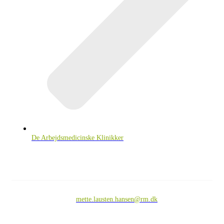
De Arbejdsmedicinske Klinikker
KONTAKT
DASAM Forperson:
Mette Lausten Hansen
mette.lausten.hansen@rm.dk
Sekretær: