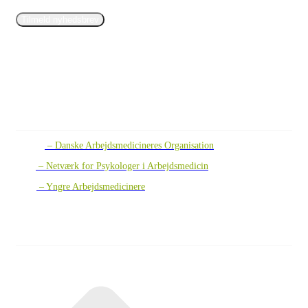
Tilmeld nyhedsbrev
ASSOCIEREDE SELKABER
DAMO
– Danske Arbejdsmedicineres Organisation
PAM
– Netværk for Psykologer i Arbejdsmedicin
YAM
– Yngre Arbejdsmedicinere
QUICKLINKS