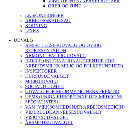
VIBRATION OG NERVELIDELSER
ØRER OG ØJNE
EKSPONERINGER
ARBEJDSSKADESAG
KODNING
LINKS
UDVALG
ANSÆTTELSESUDVALG OG ØVRIG
REPRÆSENTATION
ARMONI – FAGLIG UDVALG
ICOEPH (INTERNATIONALT CENTER FOR
ARBEJDSMILJØ, MILJØ OG FOLKESUNDHED)
INSPEKTORER
KURSUSUDVALGET
MILJØUDVALG
SOCIAL ULIGHED
UDVALG FOR MILJØMEDICINENS FREMTID
UEMS (UNION EUROPÉENNE DES MÉDECINS
SPÉCIALISTES)
VAM (VIRKSOMHEDSNÆR ARBEJDSMEDICIN)
VIDEREUDDANNELSESUDVALGET
VISIONSUDVALGET
ÅRSMØDEUDVALGET