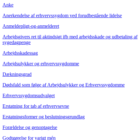
Anke
Anerkendelse af erhvervssygdom ved forudbestående lidelse
Anmeldepligt-og-anmelderet
Arbejdsgivers ret til aktindsigt ifb med arbejdsskade og udbetaling af
sygedagpenge
Arbejdsskadessag
Arbejdsulykker og erhvervssygdomme
Dækningsgrad
Dødsfald som følge af Arbejdsulykker og Erhvervssygdomme
Erhvervssygdomsudvalget
Erstatning for tab af erhvervsevne
Erstatningsformer og beslutningsgrundlag
Forældelse og genoptagelse
Godtgørelse for varigt mén