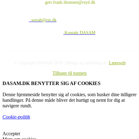
Gert Frank Thomsen
gert.frank.thomsen@rsyd.dk
Webmaster (adgang til lukkede sider):
Sorosh Taba
sortab@rm.dk
Yderligere kontaktinformation:
Kontakt DASAM
© Copyright DASAM 2018 | Design og udvikling af:
Lægeweb
Tilbage til toppen
DASAM.DK BENYTTER SIG AF COOKIES
Denne hjemmeside benytter sig af cookies, som husker dine tidligere
handlinger. På denne måde bliver det hurtigt og nemt for dig at
navigere rundt.
Cookie-politik
Accepter