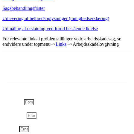
Sagsbehandlingsfrister
Udlevering af helbredsoplysninger (mulighedserklæring)
Udmåling af erstatning ved forud bestående lidelse
For relevante links i problemstillinger vedr. arbejdsskadesag, se
endvidere under topmenu–>
Links
–>Arbejdsskadelovgivning
Tilmeld dig vores nyhedsbrev
Få opdateringer, nyheder og arrangementer direkte i din indbakke
Fornavn
Efternavn
Email