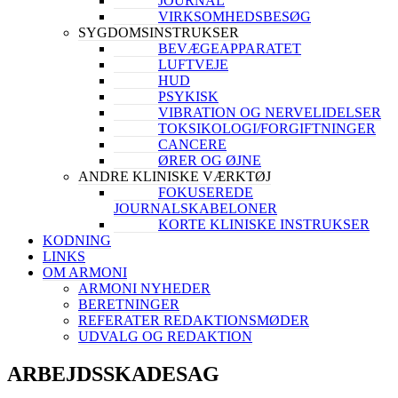
JOURNAL
VIRKSOMHEDSBESØG
SYGDOMSINSTRUKSER
BEVÆGEAPPARATET
LUFTVEJE
HUD
PSYKISK
VIBRATION OG NERVELIDELSER
TOKSIKOLOGI/FORGIFTNINGER
CANCERE
ØRER OG ØJNE
ANDRE KLINISKE VÆRKTØJ
FOKUSEREDE
JOURNALSKABELONER
KORTE KLINISKE INSTRUKSER
KODNING
LINKS
OM ARMONI
ARMONI NYHEDER
BERETNINGER
REFERATER REDAKTIONSMØDER
UDVALG OG REDAKTION
ARBEJDSSKADESAG