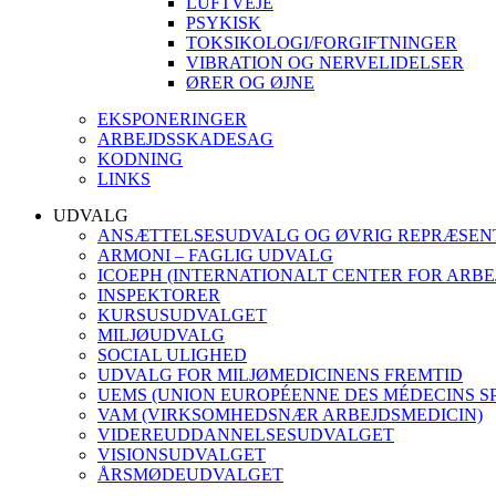
LUFTVEJE
PSYKISK
TOKSIKOLOGI/FORGIFTNINGER
VIBRATION OG NERVELIDELSER
ØRER OG ØJNE
EKSPONERINGER
ARBEJDSSKADESAG
KODNING
LINKS
UDVALG
ANSÆTTELSESUDVALG OG ØVRIG REPRÆSEN
ARMONI – FAGLIG UDVALG
ICOEPH (INTERNATIONALT CENTER FOR ARBE
INSPEKTORER
KURSUSUDVALGET
MILJØUDVALG
SOCIAL ULIGHED
UDVALG FOR MILJØMEDICINENS FREMTID
UEMS (UNION EUROPÉENNE DES MÉDECINS SP
VAM (VIRKSOMHEDSNÆR ARBEJDSMEDICIN)
VIDEREUDDANNELSESUDVALGET
VISIONSUDVALGET
ÅRSMØDEUDVALGET