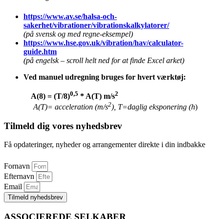
https://www.av.se/halsa-och-
sakerhet/vibrationer/vibrationskalkylatorer/
(på svensk og med regne-eksempel)
https://www.hse.gov.uk/vibration/hav/calculator-
guide.htm
(på engelsk – scroll helt ned for at finde Excel arket)
Ved manuel udregning bruges for hvert værktøj:
0,5
2
A(8) = (T/8)
* A(T) m/s
2
A(T)= acceleration (m/s
), T=daglig eksponering (h
)
Tilmeld dig vores nyhedsbrev
Få opdateringer, nyheder og arrangementer direkte i din indbakke
Fornavn
Efternavn
Email
Tilmeld nyhedsbrev
ASSOCIEREDE SELKABER