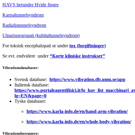
HAVS herunder Hvide fingre
Karpaltunnelsyndrom
Radialistunnelsyndrom
Ulnarisneuropati (kubitaltunnelsyndrom)
For toksisk encephalopati se under
tox (forgiftninger)
Se evt. endvidere under
“Korte kliniske instrukser”
Vibrationsdatabaser:
Svensk database:
https://www.vibration.db.umu.se/app
Italiensk database:
https://www.portaleagentifisici.it/fo_hav_list_macchinari_
lg=EN&page=0
Tyske databaser:
https://www.karla-info.de/en/hand-arm-vibration/
https://www.karla-info.de/en/whole-body-vibration/
Vibrationsberegnere: