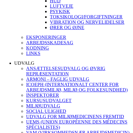
HUD
LUFTVEJE
PSYKISK
TOKSIKOLOGI/FORGIFTNINGER
VIBRATION OG NERVELIDELSER
ØRER OG ØJNE
EKSPONERINGER
ARBEJDSSKADESAG
KODNING
LINKS
UDVALG
ANSÆTTELSESUDVALG OG ØVRIG
REPRÆSENTATION
ARMONI – FAGLIG UDVALG
ICOEPH (INTERNATIONALT CENTER FOR
ARBEJDSMILJØ, MILJØ OG FOLKESUNDHED)
INSPEKTORER
KURSUSUDVALGET
MILJØUDVALG
SOCIAL ULIGHED
UDVALG FOR MILJØMEDICINENS FREMTID
UEMS (UNION EUROPÉENNE DES MÉDECINS
SPÉCIALISTES)
VAM (VIRKSOMHEDSNÆR ARBEJDSMEDICIN)