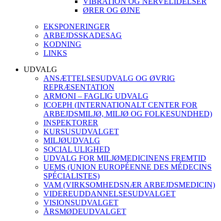
VIBRATION OG NERVELIDELSER
ØRER OG ØJNE
EKSPONERINGER
ARBEJDSSKADESAG
KODNING
LINKS
UDVALG
ANSÆTTELSESUDVALG OG ØVRIG
REPRÆSENTATION
ARMONI – FAGLIG UDVALG
ICOEPH (INTERNATIONALT CENTER FOR
ARBEJDSMILJØ, MILJØ OG FOLKESUNDHED)
INSPEKTORER
KURSUSUDVALGET
MILJØUDVALG
SOCIAL ULIGHED
UDVALG FOR MILJØMEDICINENS FREMTID
UEMS (UNION EUROPÉENNE DES MÉDECINS
SPÉCIALISTES)
VAM (VIRKSOMHEDSNÆR ARBEJDSMEDICIN)
VIDEREUDDANNELSESUDVALGET
VISIONSUDVALGET
ÅRSMØDEUDVALGET