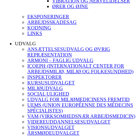
VIBRATION OG NERVELIDELSER
ØRER OG ØJNE
EKSPONERINGER
ARBEJDSSKADESAG
KODNING
LINKS
UDVALG
ANSÆTTELSESUDVALG OG ØVRIG
REPRÆSENTATION
ARMONI – FAGLIG UDVALG
ICOEPH (INTERNATIONALT CENTER FOR
ARBEJDSMILJØ, MILJØ OG FOLKESUNDHED)
INSPEKTORER
KURSUSUDVALGET
MILJØUDVALG
SOCIAL ULIGHED
UDVALG FOR MILJØMEDICINENS FREMTID
UEMS (UNION EUROPÉENNE DES MÉDECINS
SPÉCIALISTES)
VAM (VIRKSOMHEDSNÆR ARBEJDSMEDICIN)
VIDEREUDDANNELSESUDVALGET
VISIONSUDVALGET
ÅRSMØDEUDVALGET