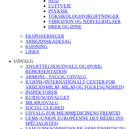
HUD
LUFTVEJE
PSYKISK
TOKSIKOLOGI/FORGIFTNINGER
VIBRATION OG NERVELIDELSER
ØRER OG ØJNE
EKSPONERINGER
ARBEJDSSKADESAG
KODNING
LINKS
UDVALG
ANSÆTTELSESUDVALG OG ØVRIG
REPRÆSENTATION
ARMONI – FAGLIG UDVALG
ICOEPH (INTERNATIONALT CENTER FOR
ARBEJDSMILJØ, MILJØ OG FOLKESUNDHED)
INSPEKTORER
KURSUSUDVALGET
MILJØUDVALG
SOCIAL ULIGHED
UDVALG FOR MILJØMEDICINENS FREMTID
UEMS (UNION EUROPÉENNE DES MÉDECINS
SPÉCIALISTES)
VAM (VIRKSOMHEDSNÆR ARBEJDSMEDICIN)