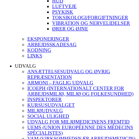
HUD
LUFTVEJE
PSYKISK
TOKSIKOLOGI/FORGIFTNINGER
VIBRATION OG NERVELIDELSER
ØRER OG ØJNE
EKSPONERINGER
ARBEJDSSKADESAG
KODNING
LINKS
UDVALG
ANSÆTTELSESUDVALG OG ØVRIG
REPRÆSENTATION
ARMONI – FAGLIG UDVALG
ICOEPH (INTERNATIONALT CENTER FOR
ARBEJDSMILJØ, MILJØ OG FOLKESUNDHED)
INSPEKTORER
KURSUSUDVALGET
MILJØUDVALG
SOCIAL ULIGHED
UDVALG FOR MILJØMEDICINENS FREMTID
UEMS (UNION EUROPÉENNE DES MÉDECINS
SPÉCIALISTES)
VAM (VIRKSOMHEDSNÆR ARBEJDSMEDICIN)