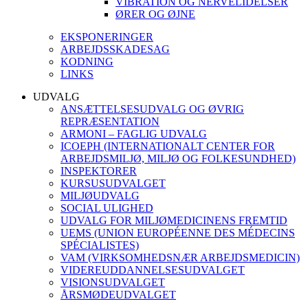
VIBRATION OG NERVELIDELSER
ØRER OG ØJNE
EKSPONERINGER
ARBEJDSSKADESAG
KODNING
LINKS
UDVALG
ANSÆTTELSESUDVALG OG ØVRIG
REPRÆSENTATION
ARMONI – FAGLIG UDVALG
ICOEPH (INTERNATIONALT CENTER FOR
ARBEJDSMILJØ, MILJØ OG FOLKESUNDHED)
INSPEKTORER
KURSUSUDVALGET
MILJØUDVALG
SOCIAL ULIGHED
UDVALG FOR MILJØMEDICINENS FREMTID
UEMS (UNION EUROPÉENNE DES MÉDECINS
SPÉCIALISTES)
VAM (VIRKSOMHEDSNÆR ARBEJDSMEDICIN)
VIDEREUDDANNELSESUDVALGET
VISIONSUDVALGET
ÅRSMØDEUDVALGET