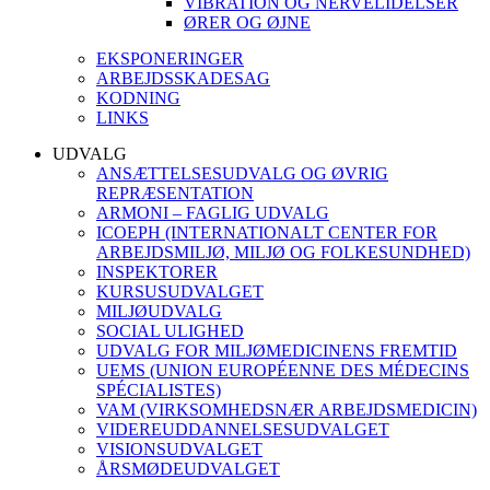
VIBRATION OG NERVELIDELSER
ØRER OG ØJNE
EKSPONERINGER
ARBEJDSSKADESAG
KODNING
LINKS
UDVALG
ANSÆTTELSESUDVALG OG ØVRIG
REPRÆSENTATION
ARMONI – FAGLIG UDVALG
ICOEPH (INTERNATIONALT CENTER FOR
ARBEJDSMILJØ, MILJØ OG FOLKESUNDHED)
INSPEKTORER
KURSUSUDVALGET
MILJØUDVALG
SOCIAL ULIGHED
UDVALG FOR MILJØMEDICINENS FREMTID
UEMS (UNION EUROPÉENNE DES MÉDECINS
SPÉCIALISTES)
VAM (VIRKSOMHEDSNÆR ARBEJDSMEDICIN)
VIDEREUDDANNELSESUDVALGET
VISIONSUDVALGET
ÅRSMØDEUDVALGET