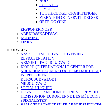
HUD
LUFTVEJE
PSYKISK
TOKSIKOLOGI/FORGIFTNINGER
VIBRATION OG NERVELIDELSER
ØRER OG ØJNE
EKSPONERINGER
ARBEJDSSKADESAG
KODNING
LINKS
UDVALG
ANSÆTTELSESUDVALG OG ØVRIG
REPRÆSENTATION
ARMONI – FAGLIG UDVALG
ICOEPH (INTERNATIONALT CENTER FOR
ARBEJDSMILJØ, MILJØ OG FOLKESUNDHED)
INSPEKTORER
KURSUSUDVALGET
MILJØUDVALG
SOCIAL ULIGHED
UDVALG FOR MILJØMEDICINENS FREMTID
UEMS (UNION EUROPÉENNE DES MÉDECINS
SPÉCIALISTES)
VAM (VIRKSOMHEDSNÆR ARBEJDSMEDICIN)