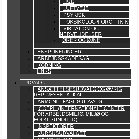
HUD
LUFTVEJE
PSYKISK
TOKSIKOLOGI/FORGIFTNINGE
VIBRATION OG
NERVELIDELSER
ØRER OG ØJNE
EKSPONERINGER
ARBEJDSSKADESAG
KODNING
LINKS
UDVALG
ANSÆTTELSESUDVALG OG ØVRIG
REPRÆSENTATION
ARMONI – FAGLIG UDVALG
ICOEPH (INTERNATIONALT CENTER
FOR ARBEJDSMILJØ, MILJØ OG
FOLKESUNDHED)
INSPEKTORER
KURSUSUDVALGET