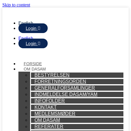
Skip to content
English
Login
English
Login
FORSIDE
OM DASAM
BESTYRELSEN
FORRETNINGSORDEN
GENERALFORSAMLINGER
INDMELDELSE DASAM/YAM
INFOFOLDER
KONTAKT
MEDLEMSMØDER
OM DASAM
REFERATER