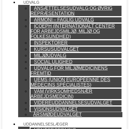
UDVALG
ANSÆTTELSESUDVALG OG ØVRIG
REPRÆSENTATION
ARMONI – FAGLIG UDVALG
ICOEPH (INTERNATIONALT CENTER
FOR ARBEJDSMILJØ, MILJØ OG
FOLKESUNDHED)
INSPEKTORER
KURSUSUDVALGET
MILJØUDVALG
SOCIAL ULIGHED
UDVALG FOR MILJØMEDICINENS
FREMTID
UEMS (UNION EUROPÉENNE DES
MÉDECINS SPÉCIALISTES)
VAM (VIRKSOMHEDSNÆR
ARBEJDSMEDICIN)
VIDEREUDDANNELSESUDVALGET
VISIONSUDVALGET
ÅRSMØDEUDVALGET
UDDANNELSESLÆGER