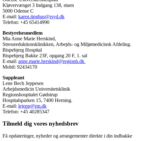
Kløvervænget 3 Indgang 138, stuen
5000 Odense C
E-mail:
karen.tinghus@rsyd.dk
Telefon: +45 65414990
Bestyrelsesmedlem
Mia Anne Marie Herskind,
Stressreduktionsklinikken, Arbejds- og Miljømedicinsk Afdeling.
Bispebjerg Hospital
Bispebjerg Bakke 23F, opgang 20 F, 1. sal
E-mail:
anne.marie.herskind@regionh.dk
Mobil: 92434170
Suppleant
Lene Bech Jeppesen
Arbejdsmedicin Universitetsklinik
Regionshospitalet Gødstrup
Hospitalsparken 15, 7400 Herning.
E-mail:
lejepp@rm.dk
Telefon: +45 40285347
Tilmeld dig vores nyhedsbrev
Få opdateringer, nyheder og arrangementer direkte i din indbakke