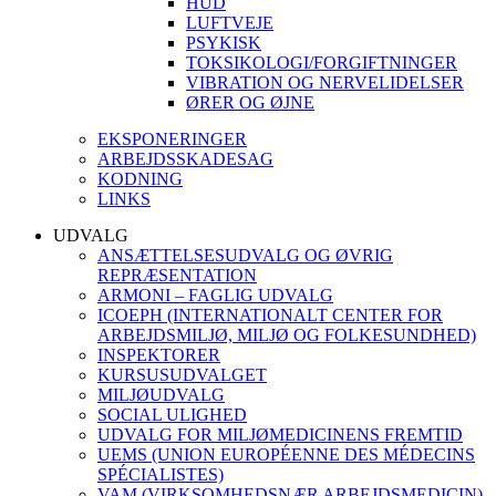
HUD
LUFTVEJE
PSYKISK
TOKSIKOLOGI/FORGIFTNINGER
VIBRATION OG NERVELIDELSER
ØRER OG ØJNE
EKSPONERINGER
ARBEJDSSKADESAG
KODNING
LINKS
UDVALG
ANSÆTTELSESUDVALG OG ØVRIG
REPRÆSENTATION
ARMONI – FAGLIG UDVALG
ICOEPH (INTERNATIONALT CENTER FOR
ARBEJDSMILJØ, MILJØ OG FOLKESUNDHED)
INSPEKTORER
KURSUSUDVALGET
MILJØUDVALG
SOCIAL ULIGHED
UDVALG FOR MILJØMEDICINENS FREMTID
UEMS (UNION EUROPÉENNE DES MÉDECINS
SPÉCIALISTES)
VAM (VIRKSOMHEDSNÆR ARBEJDSMEDICIN)