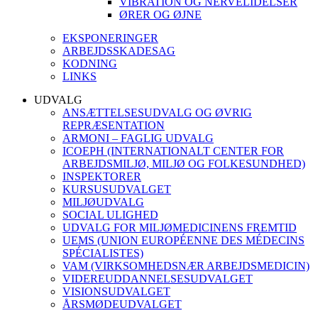
VIBRATION OG NERVELIDELSER
ØRER OG ØJNE
EKSPONERINGER
ARBEJDSSKADESAG
KODNING
LINKS
UDVALG
ANSÆTTELSESUDVALG OG ØVRIG
REPRÆSENTATION
ARMONI – FAGLIG UDVALG
ICOEPH (INTERNATIONALT CENTER FOR
ARBEJDSMILJØ, MILJØ OG FOLKESUNDHED)
INSPEKTORER
KURSUSUDVALGET
MILJØUDVALG
SOCIAL ULIGHED
UDVALG FOR MILJØMEDICINENS FREMTID
UEMS (UNION EUROPÉENNE DES MÉDECINS
SPÉCIALISTES)
VAM (VIRKSOMHEDSNÆR ARBEJDSMEDICIN)
VIDEREUDDANNELSESUDVALGET
VISIONSUDVALGET
ÅRSMØDEUDVALGET