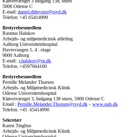
Kløvervænget 3 Indgang 138, stuen
5000 Odense C
E-mail:
daniel.ditlevsen@rsyd.dk
Telefon: +45 65414990
Bestyrelsesmedlem
Rasmus Halskov
Arbejds- og miljømedicinsk afdeling
Aalborg Universitetshospital
Havrevangen 1, 4 . etage
9000 Aalborg
E-mail:
r.halskov@rn.dk
Telefon. +4597664100
Bestyrelsesmedlem
Pernille Melander Thorsen
Arbejds- og Miljømedicinsk Klinik
Odense Universitetshospital
Kløvervænget 3, Indgang 138 stuen, 5000 Odense C
Email :
Pernille.Melander.Thorsen@rsyd.dk
–
www.ouh.dk
Telefon. +45 65414990
Sekretær
Karen Tinghus
Arbejds- og Miljømedicinsk Klinik
Odense Universitetshospital