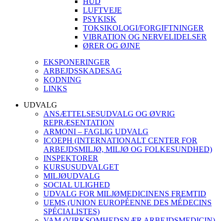
HUD
LUFTVEJE
PSYKISK
TOKSIKOLOGI/FORGIFTNINGER
VIBRATION OG NERVELIDELSER
ØRER OG ØJNE
EKSPONERINGER
ARBEJDSSKADESAG
KODNING
LINKS
UDVALG
ANSÆTTELSESUDVALG OG ØVRIG
REPRÆSENTATION
ARMONI – FAGLIG UDVALG
ICOEPH (INTERNATIONALT CENTER FOR
ARBEJDSMILJØ, MILJØ OG FOLKESUNDHED)
INSPEKTORER
KURSUSUDVALGET
MILJØUDVALG
SOCIAL ULIGHED
UDVALG FOR MILJØMEDICINENS FREMTID
UEMS (UNION EUROPÉENNE DES MÉDECINS
SPÉCIALISTES)
VAM (VIRKSOMHEDSNÆR ARBEJDSMEDICIN)