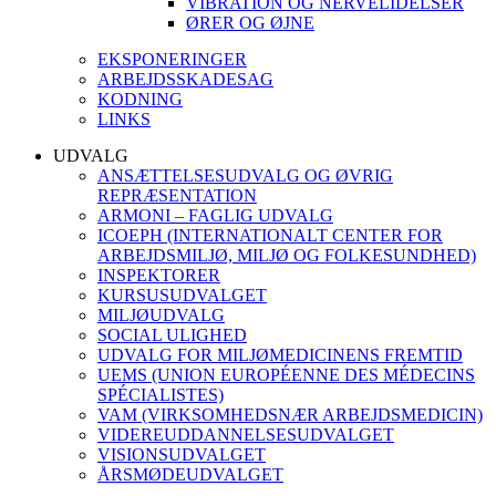
VIBRATION OG NERVELIDELSER
ØRER OG ØJNE
EKSPONERINGER
ARBEJDSSKADESAG
KODNING
LINKS
UDVALG
ANSÆTTELSESUDVALG OG ØVRIG
REPRÆSENTATION
ARMONI – FAGLIG UDVALG
ICOEPH (INTERNATIONALT CENTER FOR
ARBEJDSMILJØ, MILJØ OG FOLKESUNDHED)
INSPEKTORER
KURSUSUDVALGET
MILJØUDVALG
SOCIAL ULIGHED
UDVALG FOR MILJØMEDICINENS FREMTID
UEMS (UNION EUROPÉENNE DES MÉDECINS
SPÉCIALISTES)
VAM (VIRKSOMHEDSNÆR ARBEJDSMEDICIN)
VIDEREUDDANNELSESUDVALGET
VISIONSUDVALGET
ÅRSMØDEUDVALGET