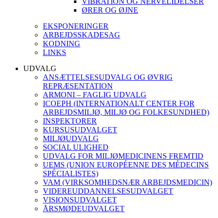
VIBRATION OG NERVELIDELSER
ØRER OG ØJNE
EKSPONERINGER
ARBEJDSSKADESAG
KODNING
LINKS
UDVALG
ANSÆTTELSESUDVALG OG ØVRIG
REPRÆSENTATION
ARMONI – FAGLIG UDVALG
ICOEPH (INTERNATIONALT CENTER FOR
ARBEJDSMILJØ, MILJØ OG FOLKESUNDHED)
INSPEKTORER
KURSUSUDVALGET
MILJØUDVALG
SOCIAL ULIGHED
UDVALG FOR MILJØMEDICINENS FREMTID
UEMS (UNION EUROPÉENNE DES MÉDECINS
SPÉCIALISTES)
VAM (VIRKSOMHEDSNÆR ARBEJDSMEDICIN)
VIDEREUDDANNELSESUDVALGET
VISIONSUDVALGET
ÅRSMØDEUDVALGET