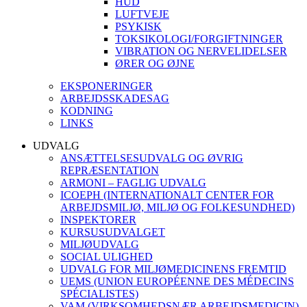
HUD
LUFTVEJE
PSYKISK
TOKSIKOLOGI/FORGIFTNINGER
VIBRATION OG NERVELIDELSER
ØRER OG ØJNE
EKSPONERINGER
ARBEJDSSKADESAG
KODNING
LINKS
UDVALG
ANSÆTTELSESUDVALG OG ØVRIG
REPRÆSENTATION
ARMONI – FAGLIG UDVALG
ICOEPH (INTERNATIONALT CENTER FOR
ARBEJDSMILJØ, MILJØ OG FOLKESUNDHED)
INSPEKTORER
KURSUSUDVALGET
MILJØUDVALG
SOCIAL ULIGHED
UDVALG FOR MILJØMEDICINENS FREMTID
UEMS (UNION EUROPÉENNE DES MÉDECINS
SPÉCIALISTES)
VAM (VIRKSOMHEDSNÆR ARBEJDSMEDICIN)