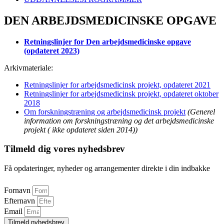
DEN ARBEJDSMEDICINSKE OPGAVE
Retningslinjer for Den arbejdsmedicinske opgave
(opdateret 2023)
Arkivmateriale:
Retningslinjer for arbejdsmedicinsk projekt, opdateret 2021
Retningslinjer for arbejdsmedicinsk projekt, opdateret oktober
2018
Om forskningstræning og arbejdsmedicinsk projekt
(Generel
information om forskningstræning og det arbejdsmedicinske
projekt ( ikke opdateret siden 2014))
Tilmeld dig vores nyhedsbrev
Få opdateringer, nyheder og arrangementer direkte i din indbakke
Fornavn
Efternavn
Email
Tilmeld nyhedsbrev