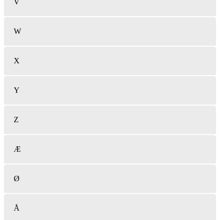
V
W
X
Y
Z
Æ
Ø
Å