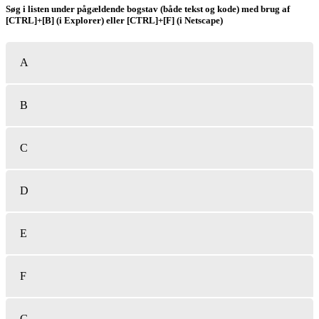
Søg i listen under pågældende bogstav (både tekst og kode) med brug af
[CTRL]+[B] (i Explorer) eller [CTRL]+[F] (i Netscape)
A
B
C
D
E
F
G