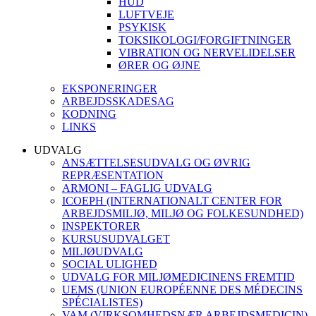
HUD
LUFTVEJE
PSYKISK
TOKSIKOLOGI/FORGIFTNINGER
VIBRATION OG NERVELIDELSER
ØRER OG ØJNE
EKSPONERINGER
ARBEJDSSKADESAG
KODNING
LINKS
UDVALG
ANSÆTTELSESUDVALG OG ØVRIG
REPRÆSENTATION
ARMONI – FAGLIG UDVALG
ICOEPH (INTERNATIONALT CENTER FOR
ARBEJDSMILJØ, MILJØ OG FOLKESUNDHED)
INSPEKTORER
KURSUSUDVALGET
MILJØUDVALG
SOCIAL ULIGHED
UDVALG FOR MILJØMEDICINENS FREMTID
UEMS (UNION EUROPÉENNE DES MÉDECINS
SPÉCIALISTES)
VAM (VIRKSOMHEDSNÆR ARBEJDSMEDICIN)