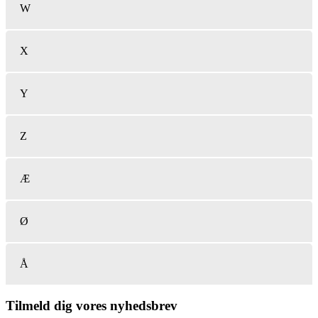
W
X
Y
Z
Æ
Ø
Å
Tilmeld dig vores nyhedsbrev