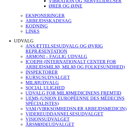
VIBRATION OG NERVELIDELSER
ØRER OG ØJNE
EKSPONERINGER
ARBEJDSSKADESAG
KODNING
LINKS
UDVALG
ANSÆTTELSESUDVALG OG ØVRIG
REPRÆSENTATION
ARMONI – FAGLIG UDVALG
ICOEPH (INTERNATIONALT CENTER FOR
ARBEJDSMILJØ, MILJØ OG FOLKESUNDHED)
INSPEKTORER
KURSUSUDVALGET
MILJØUDVALG
SOCIAL ULIGHED
UDVALG FOR MILJØMEDICINENS FREMTID
UEMS (UNION EUROPÉENNE DES MÉDECINS
SPÉCIALISTES)
VAM (VIRKSOMHEDSNÆR ARBEJDSMEDICIN)
VIDEREUDDANNELSESUDVALGET
VISIONSUDVALGET
ÅRSMØDEUDVALGET